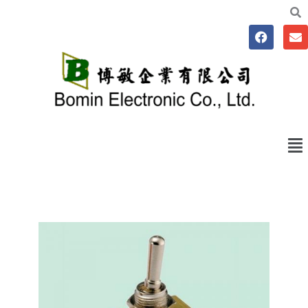
跳
至
F
E
主
a
n
要
c
v
e
e
內
b
l
容
o
o
o
p
k
e
Me