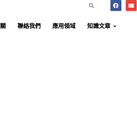
F
E
a
n
c
v
e
e
b
l
關
聯絡我們
應用領域
知識文章
o
o
o
p
k
e