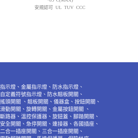
+85°C(MAX)
安規認可 UL TUV CCC
指示燈、金屬指示燈、防水指示燈、
自定義符號指示燈、防水翹板開關、
搖頭開關 、翹板開關、儀器盒、按鈕開關、
滑動開關、旋轉開關、金屬按鈕開關 、
斷路器、溫控保護器、旋鈕蓋、腳踏開關、
安全開關、急停開關、連接器、各國插座、
二合一插座開關、三合一插座開關、