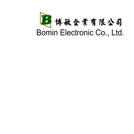
跳
至
主
要
內
容