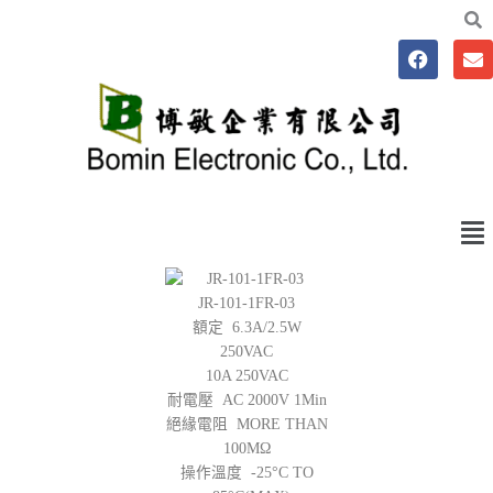
跳
至
F
E
主
a
n
要
c
v
e
e
內
b
l
容
o
o
o
p
k
e
Me
JR-101-1FR-03
額定 6.3A/2.5W
250VAC
10A 250VAC
耐電壓 AC 2000V 1Min
絕緣電阻 MORE THAN
100MΩ
操作溫度 -25°C TO