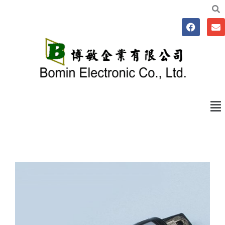
跳
至
F
E
主
a
n
要
c
v
e
e
內
b
l
容
o
o
o
p
k
e
Me