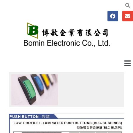
跳
至
F
E
主
a
n
要
c
v
e
e
內
b
l
容
o
o
o
p
k
e
Me