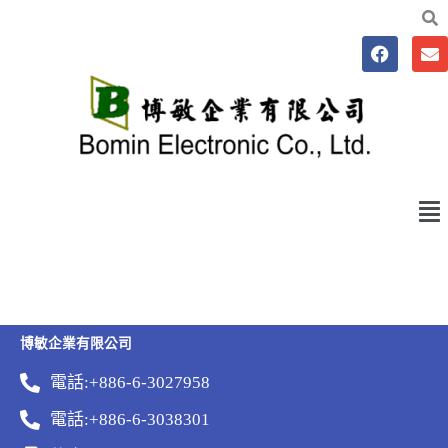
跳
至
F
E
主
a
n
要
c
v
e
e
內
b
l
容
o
o
o
p
k
e
Me
博敏企業有限公司
電話:+886-6-3027958
電話:+886-6-3038301