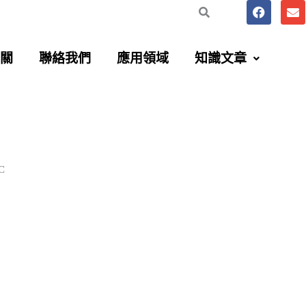
F
E
a
n
c
v
e
e
b
l
關
聯絡我們
應用領域
知識文章
o
o
o
p
k
e
C