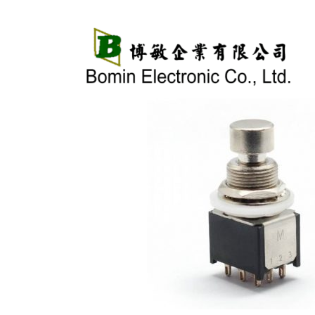
跳
至
主
要
內
容