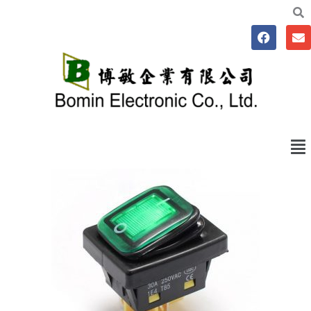
跳
至
F
E
主
a
n
要
c
v
e
e
內
b
l
容
o
o
o
p
k
e
Me