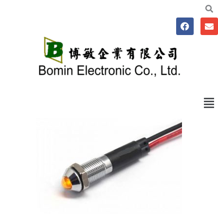
跳
至
F
E
主
a
n
要
c
v
e
e
內
b
l
容
o
o
o
p
k
e
Me