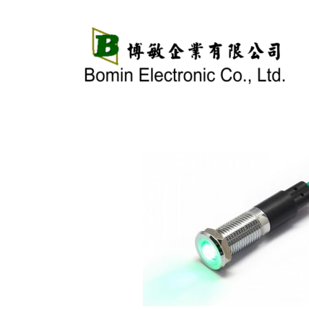
跳
至
主
要
內
容