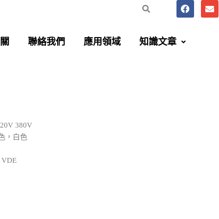
F
E
a
n
c
v
e
e
b
l
關
聯絡我們
應用領域
知識文章
o
o
o
p
k
e
220V 380V
色，白色
L VDE