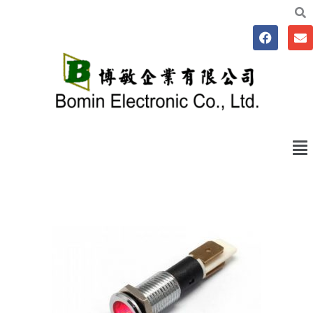
跳
至
F
E
主
a
n
要
c
v
e
e
內
b
l
容
o
o
o
p
k
e
Me