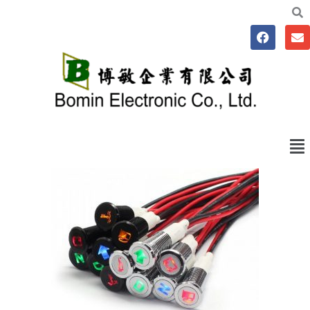
跳
至
F
E
主
a
n
要
c
v
e
e
內
b
l
容
o
o
o
p
k
e
Me