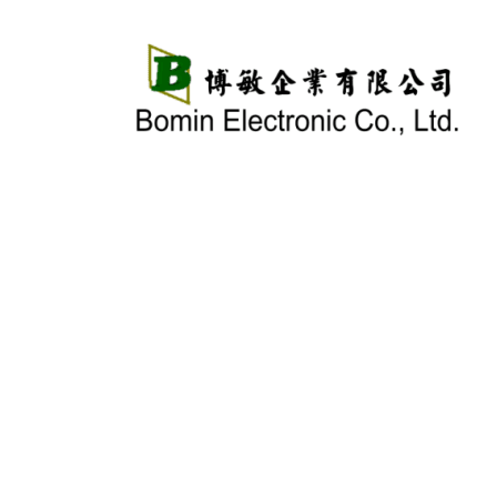
跳
至
主
要
內
容