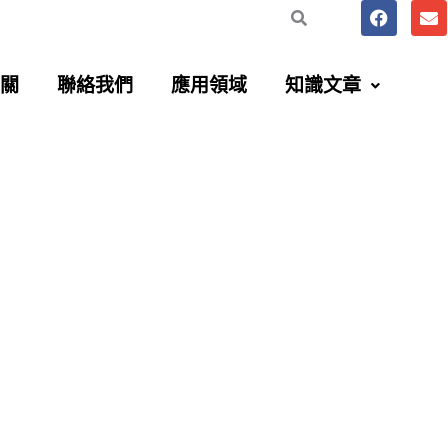
F
E
a
n
c
v
e
e
b
l
關
聯絡我們
應用領域
知識文章
o
o
o
p
k
e