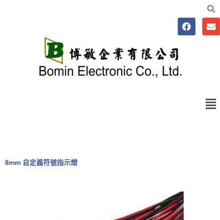
F
E
a
n
c
v
e
e
b
l
o
o
o
p
k
e
Me
8mm 自定義符號指示燈