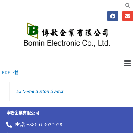
跳
至
F
E
主
a
n
要
c
v
e
e
內
b
l
容
o
o
o
p
k
e
Me
PDF下載
EJ Metal Button Switch
博敏企業有限公司
電話:+886-6-3027958