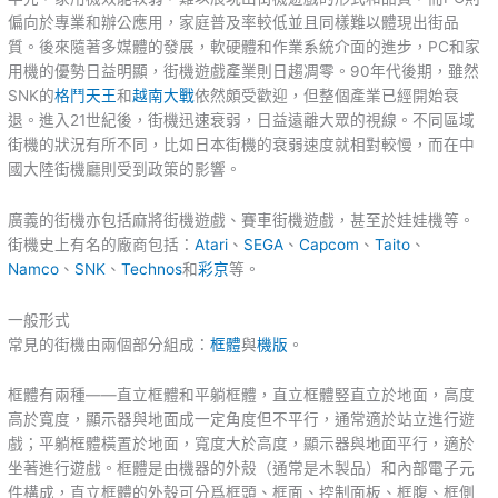
偏向於專業和辦公應用，家庭普及率較低並且同樣難以體現出街品
質。後來隨著多媒體的發展，軟硬體和作業系統介面的進步，PC和家
用機的優勢日益明顯，街機遊戲產業則日趨凋零。90年代後期，雖然
SNK的
格鬥天王
和
越南大戰
依然頗受歡迎，但整個產業已經開始衰
退。進入21世紀後，街機迅速衰弱，日益遠離大眾的視線。不同區域
街機的狀況有所不同，比如日本街機的衰弱速度就相對較慢，而在中
國大陸街機廳則受到政策的影響。
廣義的街機亦包括麻將街機遊戲、賽車街機遊戲，甚至於娃娃機等。
街機史上有名的廠商包括：
Atari
、
SEGA
、
Capcom
、
Taito
、
Namco
、
SNK
、
Technos
和
彩京
等。
一般形式
常見的街機由兩個部分組成：
框體
與
機版
。
框體有兩種——直立框體和平躺框體，直立框體竪直立於地面，高度
高於寬度，顯示器與地面成一定角度但不平行，通常適於站立進行遊
戲；平躺框體橫置於地面，寬度大於高度，顯示器與地面平行，適於
坐著進行遊戲。框體是由機器的外殼（通常是木製品）和內部電子元
件構成，直立框體的外殼可分爲框頭、框面、控制面板、框腹、框側