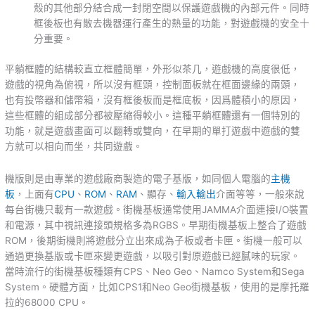
殼的其他部分結合成一封閉空間以保護遊戲機的內部元件。同時
框後板也有散去機器運行產生的熱量的功能，對遊戲機的安全十
分重要。
平躺框體的結構較直立框體簡單，外形似茶几，遊戲機的高度很低，
遊戲的視角為俯視，所以沒有框頭，控制面板就在框面邊緣的兩頭，
也有投幣器和儲幣箱，沒有框後板而是框底板，因爲體積小的原因，
這些框體的組成部分都被壓縮得較小。這種平躺框體還有一個特別的
功能，就是遊戲畫面可以翻轉或雙向，在早期的單打遊戲中遊戲的雙
方就可以相向而坐，共同遊戲。
機版則是由專業的遊戲廠商製造的電子基版，如同個人電腦的
主機
板
，上面有
CPU
、
ROM
、
RAM
、顯存、
輸入輸出
介面等等，一般來說
每台街機只載有一款遊戲。街機基板通常使用JAMMA介面連接I/O裝置
和電源，其中視訊連接頭規格多為RGBS。早期街機基板上整合了遊戲
ROM，後期街機則將遊戲分立出來成為子板或者卡匣。街機一般可以
通過更換基版或卡匣來變更遊戲，以吸引對原遊戲已經膩味的玩家。
當時流行的街機基板種類有CPS、Neo Geo、Namco System和Sega
System。硬體方面，比如CPS1和Neo Geo街機基板，使用的是摩托羅
拉的68000 CPU。