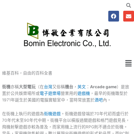
跳
至
F
E
主
a
n
要
c
v
e
e
內
b
l
容
o
o
o
p
k
e
Me
維基百科，自由的百科全書
街機
亦稱
大型電玩
（在
台灣
又俗稱
機台
，
英文
：
Arcade game
）是放
置於公共娛樂場所或
電子遊樂場
營業用的
遊戲機
，最早的街機雛型於
1971年誕生於美國的電腦實驗室中，當時常放置於
酒吧
內。
在街機上執行的遊戲為
街機遊戲
。街機遊戲發端於70年代初而盛行於
70年代末至90年代中期。街機平台以橫版過關遊戲和格鬥遊戲見長，
飛機射擊遊戲亦較為普及，而家用機上流行的RPG則不適合於街機。
早先，家用機效能較弱，難以展現出街機遊戲的形式和品質，而PC則