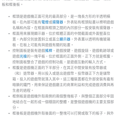
板和框後板。
框頭是遊戲機正面可見的最高部分，是一塊長方形的半透明橫
板，在內部可能有
電燈
或
揚聲器
，外表貼有框頭貼畫以標明遊戲
名稱和內容。在框面與框頭之間的內凹部分一般安裝有揚聲器。
框面用來展現顯示器，位於框體正面的中間截面或外面竪直位
置，內部分別放置斜立或直立
顯示器
，外表蓋以透明有機玻璃
板，在板上可能有與遊戲有關的貼畫。
控制面板是裝有遊戲
搖桿
、遊戲按鍵、遊戲旋鈕、遊戲軌跡球或
遊戲
光槍
的一塊平板，位於框面的正面外側，正下方就是框腹，
控制面板整合了遊戲的控制功能，是遊戲互動的輸入方式。
框腹是遊戲機正面的下半部分，在其正中間安裝有投幣器或
（和）退幣器，用以投入或退出遊戲幣。投幣器正下方是儲幣
箱，投入的遊戲幣就落入其中。這三種裝置都在外部安裝有龕有
暗鎖的鐵門，用來保証遊戲廳主的商業利益和完成遊戲消費與再
生産的過程。
框側板是遊戲機外殼兩側的兩個整塊板子，與整個正面部分牢固
地結合在一起形成一個穩固的整體，是整個遊戲機的主要支撐部
分。
框後板是遊戲機外殼後面的一整塊可以打開或取下的板子，與外