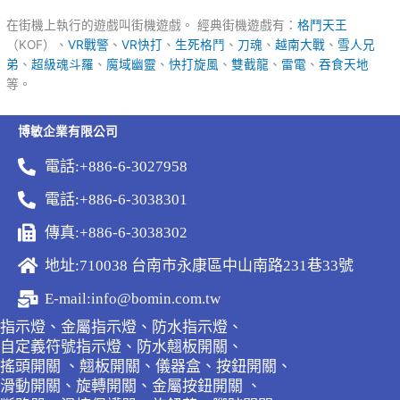
在街機上執行的遊戲叫街機遊戲。 經典街機遊戲有：
格鬥天王
（KOF）、
VR戰警
、
VR快打
、
生死格鬥
、
刀魂
、
越南大戰
、
雪人兄
弟
、
超級魂斗羅
、
魔域幽靈
、
快打旋風
、
雙截龍
、
雷電
、
吞食天地
等。
博敏企業有限公司
電話:+886-6-3027958
電話:+886-6-3038301
傳真:+886-6-3038302
地址:710038 台南市永康區中山南路231巷33號
E-mail:info@bomin.com.tw
指示燈、金屬指示燈、防水指示燈、
自定義符號指示燈、防水翹板開關、
搖頭開關 、翹板開關、儀器盒、按鈕開關、
滑動開關、旋轉開關、金屬按鈕開關 、