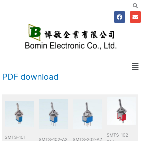
跳
至
F
E
主
a
n
要
c
v
e
e
內
b
l
容
o
o
o
p
k
e
Me
PDF download
SMTS-102-
SMTS-101
SMTS-202-A2
SMTS-102-A2